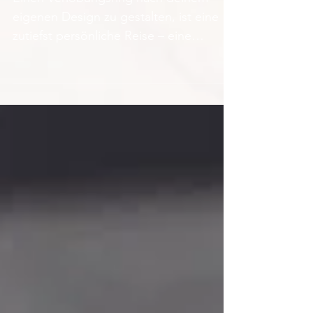
Einen Verlobungsring nach deinem
eigenen Design zu gestalten, ist eine
zutiefst persönliche Reise – eine
Mischung aus Handwerkskunst,
Intention und gelebten Werten. Heute
möchte ich dir zeigen, wie du deine
Vision zum Leben erwecken kannst –
durch den achtsamen Prozess, deinen
individuellen Verlobungsring online zu
entwerfen.