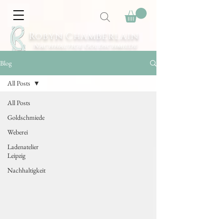
Robyn Chamberlain
Nachhaltige Goldschmiede
Blog
All Posts
All Posts
Goldschmiede
Weberei
Ladenatelier
Leipzig
Nachhaltigkeit