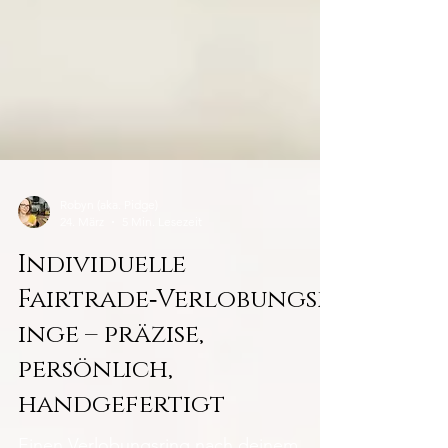
Robyn (aka. Pidge)
24. März
5 Min. Lesezeit
Individuelle
Fairtrade‑Verlobungsr
inge – präzise,
persönlich,
handgefertigt