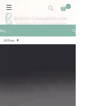
Robyn Chamberlain
Nachhaltige Goldschmiede
Blog
All Posts
All Posts
Goldschmiede
Weberei
Ladenatelier
Leipzig
Nachhaltigkeit