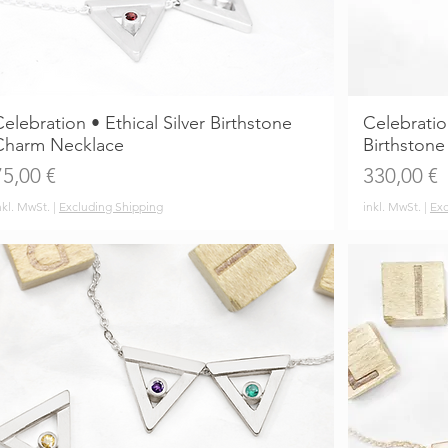
elebration • Ethical Silver Birthstone
Celebratio
Charm Necklace
Birthston
reis
Preis
75,00 €
330,00 €
nkl. MwSt.
|
Excluding Shipping
inkl. MwSt.
|
Exc