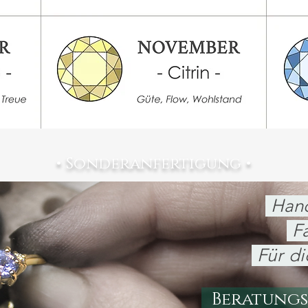
• Sonderanfertigung •
Hand
Fa
Für d
Beratungs