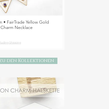
n • FairTrade Yellow Gold
e Charm Necklace
luding Shipping
zu den Kollektionen