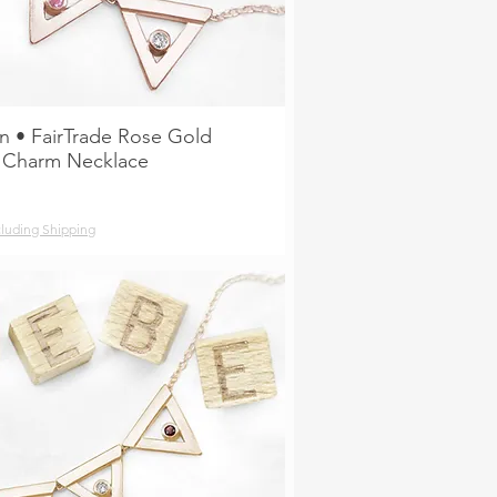
n • FairTrade Rose Gold
e Charm Necklace
luding Shipping