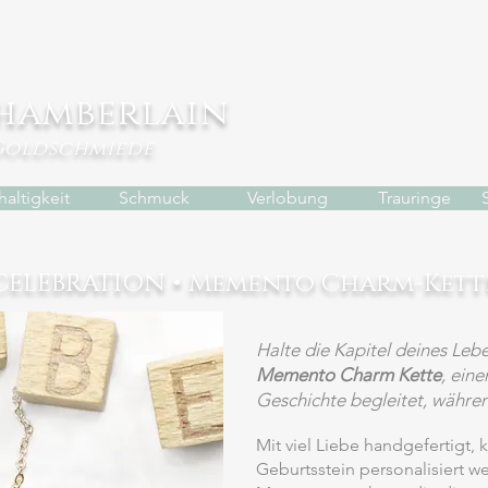
hamberlain
Goldschmiede
altigkeit
Schmuck
Verlobung
Trauringe
 CELEBRATION • Memento Charm-Kette
Halte die Kapitel deines Lebe
Memento Charm Kette
, ein
Geschichte begleitet, während
Mit viel Liebe handgefertigt,
Geburtsstein personalisiert 