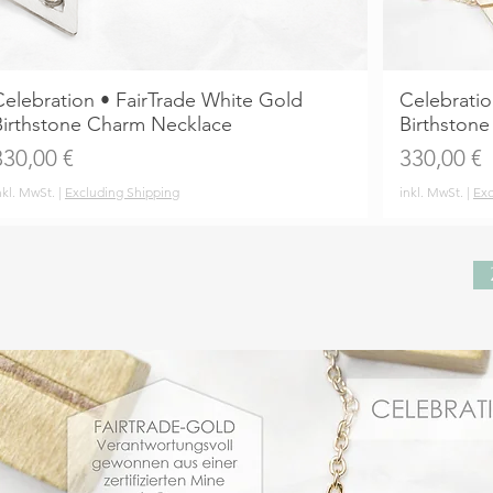
Celebration • FairTrade White Gold
Celebratio
Birthstone Charm Necklace
Birthston
reis
Preis
330,00 €
330,00 €
nkl. MwSt.
|
Excluding Shipping
inkl. MwSt.
|
Exc