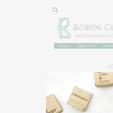
Robyn C
Nachhaltige 
Home
Über mich
Nachh
«