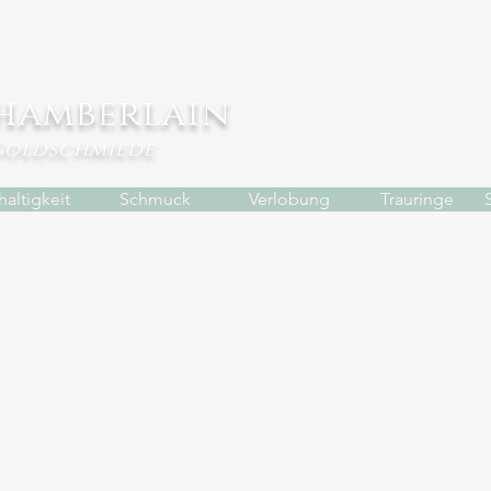
hamberlain
Goldschmiede
altigkeit
Schmuck
Verlobung
Trauringe