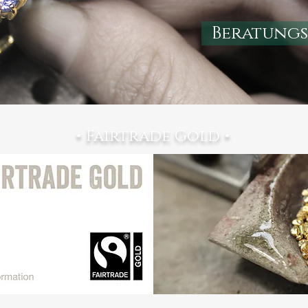
Beratungs
• Fairtrade Gold •