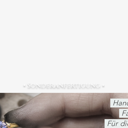
• Sonderanfertigung •
Hand
Fa
Für d