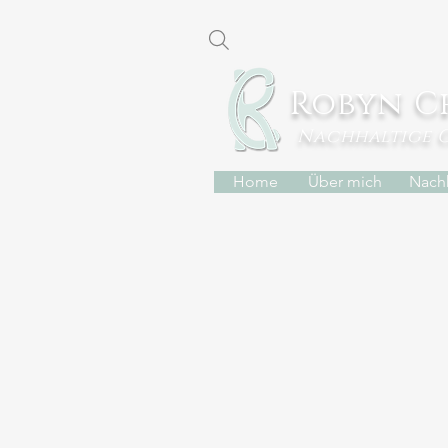
Robyn C
Nachhaltige 
Home
Über mich
Nachh