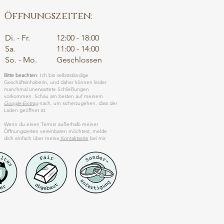
Öffnungszeiten:
Di. - Fr.
12:00 - 18:00
Sa.
11:00 - 14:00
So. - Mo.
Geschlossen
Bitte beachten
: Ich bin selbstständige
Geschäftsinhaberin, und daher können leider
manchmal unerwartete Schließungen
vorkommen. Schau am besten auf meinem
Google-Eintrag
nach, um sicherzugehen, dass der
Laden geöffnet ist.
Wenn du einen Termin außerhalb meiner
Öffnungszeiten vereinbaren möchtest, melde
dich einfach über meine
Kontaktseite
bei mir.