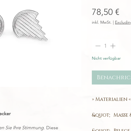
Pre
78,50 €
inkl. MwSt.
|
Excludin
Anzahl
*
Nicht verfügbar
Benachric
» Materialien «
100 % recyceltes 
tecker
&quot; Maße 
Ohrring-Design:
en Sie Ihre Stimmung.
Diese
&quot; Pflege