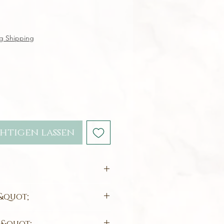
is
g Shipping
htigen lassen
Sterlingsilber (Nickelfrei)
&quot;
1,4 x 1,1 "
cm
 &quot;