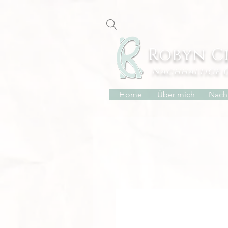
Robyn C
Nachhaltige 
Home
Über mich
Nachh