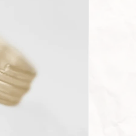
ücke aus dieser Kollektion
 hier
»