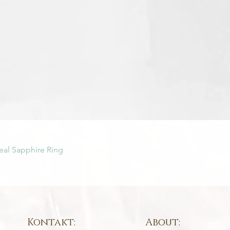
Schnellansicht
eal Sapphire Ring
Kontakt:
About: