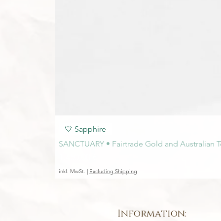
💙 Sapphire
SANCTUARY • Fairtrade Gold and Australian T
Preis
1.450,00 €
inkl. MwSt.
|
Excluding Shipping
Information: