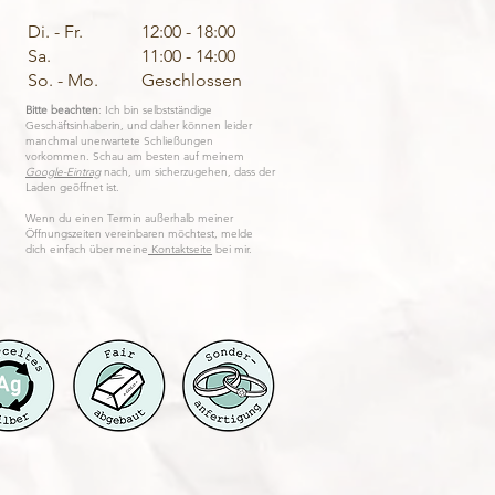
Di. - Fr.
12:00 - 18:00
Sa.
11:00 - 14:00
So. - Mo.
Geschlossen
Bitte beachten
: Ich bin selbstständige
Geschäftsinhaberin, und daher können leider
manchmal unerwartete Schließungen
vorkommen. Schau am besten auf meinem
Google-Eintrag
nach, um sicherzugehen, dass der
Laden geöffnet ist.
Wenn du einen Termin außerhalb meiner
Öffnungszeiten vereinbaren möchtest, melde
dich einfach über meine
Kontaktseite
bei mir.