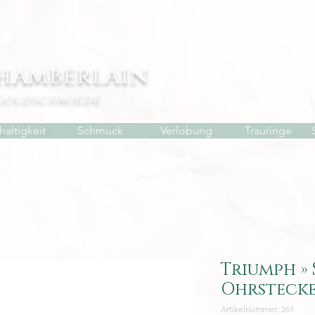
hamberlain
Goldschmiede
altigkeit
Schmuck
Verlobung
Trauringe
Triumph » 
Ohrsteck
Artikelnummer: 261