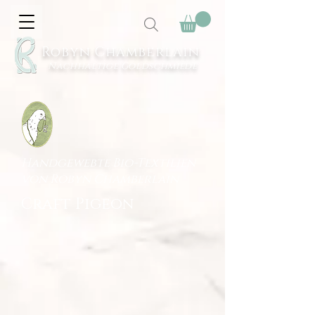
Robyn Chamberlain
Nachhaltige Goldschmiede
Handgewebte Bio-Textilien
von Robyn Chamberlain
Craft Pigeon