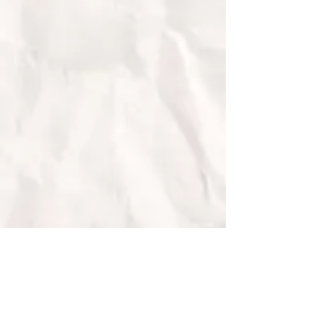
• Fairtrade Gold •