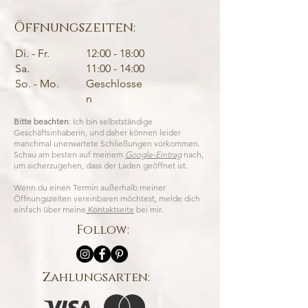
Öffnungszeiten:
Di. - Fr.
12:00 - 18:00
Sa.
11:00 - 14:00
So. - Mo.
Geschlosse
n
Bitte beachten
: Ich bin selbstständige
Geschäftsinhaberin, und daher können leider
manchmal unerwartete Schließungen vorkommen.
Schau am besten auf meinem
Google-Eintrag
nach,
um sicherzugehen, dass der Laden geöffnet ist.
Wenn du einen Termin außerhalb meiner
Öffnungszeiten vereinbaren möchtest, melde dich
einfach über meine
Kontaktseite
bei mir.
Follow:
Zahlungsarten: