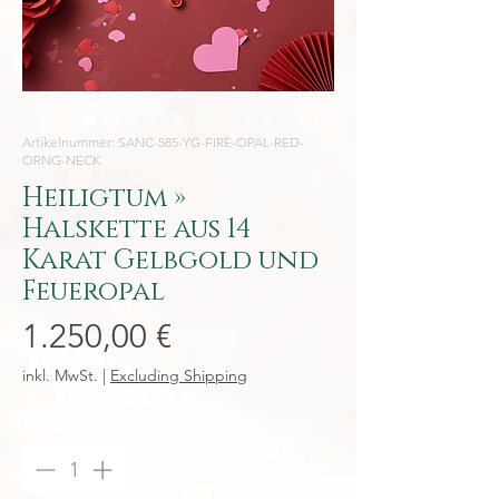
Artikelnummer: SANC-585-YG-FIRE-OPAL-RED-
ORNG-NECK
Heiligtum »
Halskette aus 14
Karat Gelbgold und
Feueropal
Preis
1.250,00 €
inkl. MwSt.
|
Excluding Shipping
Anzahl
*