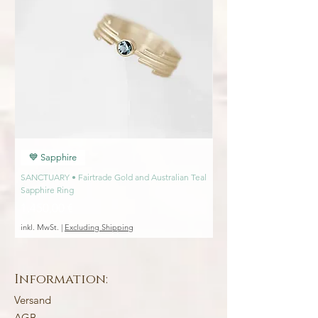
»
💙 Sapphire
💙 Sapphire
SANCTUARY • Fairtrade Gold and Australian Teal
SANCTUARY • Fairtrade Go
Sapphire Ring
Engagement Ring
Preis
Preis
1.450,00 €
1.450,00 €
inkl. MwSt.
|
Excluding Shipping
inkl. MwSt.
Information:
Versand
AGB